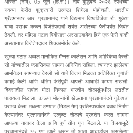
ओस्लो (नॉर्वे), 05 जून (हिं.स.)। नॉर्वे बुद्धिबळ २०२६ स्पर्धेच्या
नवव्या फेरीत शुक्रवारी उत्कंठा शिगेला पोहोचली. भारतीय
ग्रँडमास्टर आर. प्रज्ञानानंद याने विद्यमान विश्वविजेता डी. गुकेश
याचा पराभव करून विजेतेपदाची शर्यत अखेरच्या फेरीपर्यंत जिवंत
ठेवली. तर महिला गटात बिबीसारा अस्साउबायेवा हिने एक फेरी बाकी
असतानाच विजेतेपदावर शिक्कामोर्तब केले.
खुल्या गटात अव्वल मानांकित मॅग्नस कार्लसन आणि अमेरिकेचा वेस्ली
सो यांच्यातील क्लासिकल सामना अनिर्णित राहिला. त्यानंतर झालेल्या
आर्मागेडन सामन्यात वेस्ली सो याने विजय मिळवत अतिरिक्त गुणांची
कमाई केली आणि अंतिम फेरीपूर्वी आपली आघाडी कायम राखली.
दिवसातील सर्वात मोठा निकाल भारतीय खेळाडूंमधील लढतीत
पाहायला मिळाला. काळ्या मोहऱ्यांनी खेळताना प्रज्ञानानंदने गुकेशचा
पराभव केला. मधल्या टप्प्यात (मिडल गेम) प्रतिस्पर्ध्यावर दबाव निर्माण
केल्यानंतर प्रज्ञानानंदने उत्कृष्ट खेळाचे प्रदर्शन करत सामना
आपल्या नावावर केला आणि पूर्ण तीन गुण मिळवले. या विजयामुळे
प्रज्ञानानंदचे १५ गुण झाले असून तो आता आघाडीवर असलेल्या