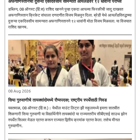
अफगाणिस्तानची दुसऱ्या एकदिवसीय सामन्यात आयर्लंडवर ९२ धावांनी पराभव
डब्लिन, 08 ऑगस्ट (हिं.स) राशिद खानने पुन्हा एकदा आपल्या फिरकीची जादू दाखवत
अफगाणिस्तान क्रिकेट संघाला दणदणीत विजय मिळवून दिला. ब्रेडी येथे आयर्लंडविरुद्धच्या
दुसऱ्या एकदिवसीय सामन्यात अफगाणिस्तानने ९२ धावांनी मोठा विजय मिळवला. या विजयात
राशिद खानच..
08 Aug 2026
सिया गुरुवाणीचे तायक्वांदोमध्ये रौप्यपदक; राष्ट्रीय स्पर्धेसाठी निवड
यवतमाळ, 08 ऑगस्ट (हिं.स.)। येथील माउंट लिट्रा झी स्कूलमध्ये इयत्ता सातवीत
शिकणारी सिया गुरुवाणी या विद्यार्थिनीने तायक्वांदो या राज्यस्तरीय सीबीएसई साउथ झोन
स्पर्धेत सिल्वर मेडल प्राप्त करून राज्यात द्वितीय क्रमांक प्राप्त केला. तसेच मीनल
गुरुवाणीन..