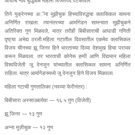
आधीच नॉर्वे बुद्धिबळ महिला विजेतेपद पटकावले.
तिने युक्रेनच्या अॅना मुझीचुक हिच्याविरुद्धचा क्लासिकल सामना
अनिर्णित राखला. त्यानंतरच्या आर्मागेडन सामन्यात मुझीचुकने
अतिरिक्त गुण मिळवले, मात्र तरीही बिबीसाराची आघाडी गणिती
दृष्ट्या अभेद्य ठरली.महिला गटातील दिवसातील एकमेव क्लासिकल
विजय चीनच्या झू जिनर हिने भारताच्या दिव्या देशमुख हिचा पराभव
करून मिळवला. तर भारताची कोनेरू हम्पी आणि विद्यमान महिला
विश्वविजेती जू वेनजुन यांच्यातील क्लासिकल सामना अनिर्णित
राहिला. मात्र आर्मागेडनमध्ये जू वेनजुन हिने विजय मिळवला.
महिला गटाची गुणतालिका (नवव्या फेरीनंतर) :
बिबीसारा अस्साउबायेवा — १६.५ गुण (विजेती)
झू जिनर — १३ गुण
अन्ना मुज़ीचुक — १२ गुण