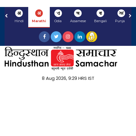
अ
अ
ଏ
অ
বা
ਅ
Hindi
Marathi
Odia
Assamese
Bengali
Punjabi
8 Aug 2026, 9:29 HRS IST