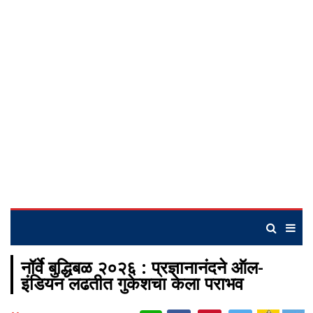
नॉर्वे बुद्धिबळ २०२६ : प्रज्ञानानंदने ऑल-
इंडियन लढतीत गुकेशचा केला पराभव