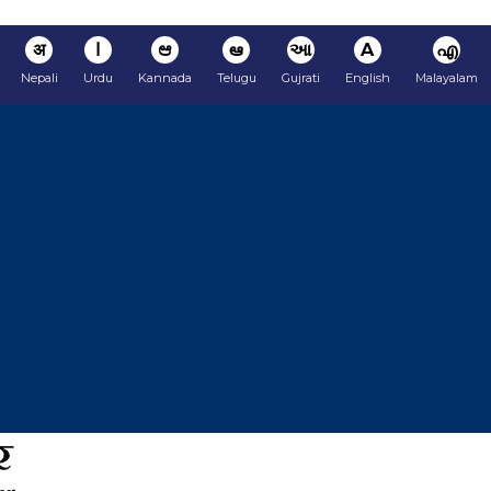
अ
ا
ಆ
ఆ
આ
A
എ
Nepali
Urdu
Kannada
Telugu
Gujrati
English
Malayalam