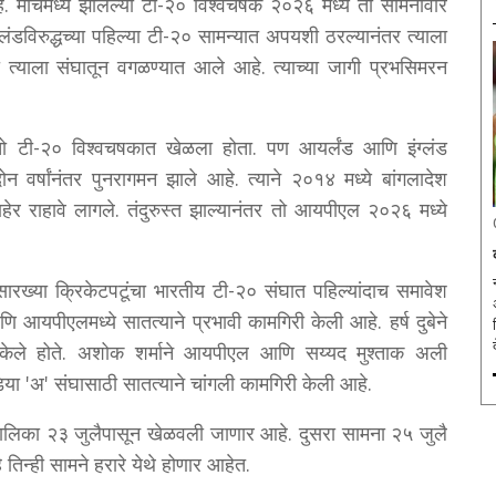
 मार्चमध्ये झालेल्या टी-२० विश्वचषक २०२६ मध्ये तो सामनावीर
लंडविरुद्धच्या पहिल्या टी-२० सामन्यात अपयशी ठरल्यानंतर त्याला
ा त्याला संघातून वगळण्यात आले आहे. त्याच्या जागी प्रभसिमरन
तो टी-२० विश्वचषकात खेळला होता. पण आयर्लंड आणि इंग्लंड
ोन वर्षांनंतर पुनरागमन झाले आहे. त्याने २०१४ मध्ये बांगलादेश
बाहेर राहावे लागले. तंदुरुस्त झाल्यानंतर तो आयपीएल २०२६ मध्ये
सारख्या क्रिकेटपटूंचा भारतीय टी-२० संघात पहिल्यांदाच समावेश
अ
ि आयपीएलमध्ये सातत्याने प्रभावी कामगिरी केली आहे. हर्ष दुबेने
ण केले होते. अशोक शर्माने आयपीएल आणि सय्यद मुश्ताक अली
डिया 'अ' संघासाठी सातत्याने चांगली कामगिरी केली आहे.
० मालिका २३ जुलैपासून खेळवली जाणार आहे. दुसरा सामना २५ जुलै
िन्ही सामने हरारे येथे होणार आहेत.