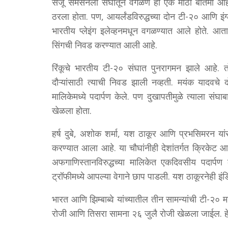
संजू सॅमसनला संघातून वगळणे ही एक मोठी बातमी आहे.
ठरला होता. पण, आयर्लंडविरुद्धच्या दोन टी-२० आणि इंग्
भारतीय प्लेइंग इलेव्हनमधून वगळण्यात आले होते. आत
सिंगची निवड करण्यात आली आहे.
रिंकूचे भारतीय टी-२० संघात पुनरागमन झाले आहे. 
दौऱ्यांसाठी त्याची निवड झाली नव्हती. मयंक यादवचे द
मालिकेमध्ये पदार्पण केले. पण दुखापतीमुळे त्याला संघा
खेळला होता.
हर्ष दुबे, अशोक शर्मा, यश ठाकूर आणि प्रभसिमरन यां
करण्यात आला आहे. या चौघांनीही देशांतर्गत क्रिकेट आण
अफगाणिस्तानविरुद्धच्या मालिकेत एकदिवसीय पदार्प
ट्रॉफीमध्ये आपल्या वेगाने छाप पाडली. यश ठाकूरनेही इं
भारत आणि झिम्बाब्वे यांच्यातील तीन सामन्यांची टी-२
रोजी आणि तिसरा सामना २६ जुलै रोजी खेळला जाईल. हे त