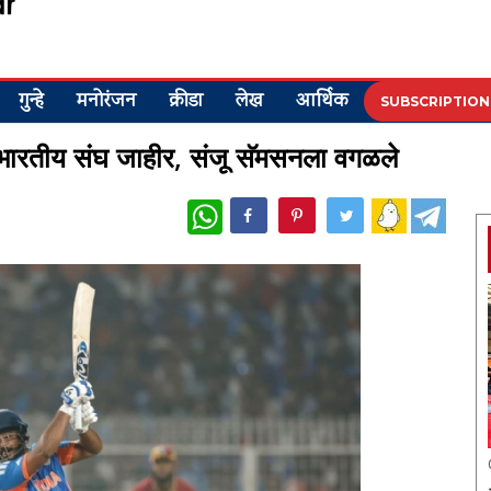
गुन्हे
मनोरंजन
क्रीडा
लेख
आर्थिक
SUBSCRIPTION
ाठी भारतीय संघ जाहीर, संजू सॅमसनला वगळले
WhatsApp