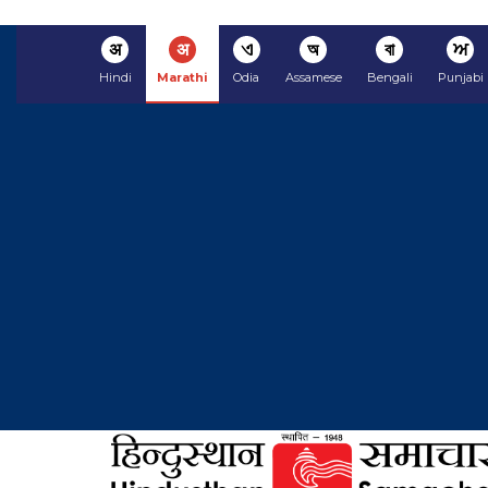
अ
अ
ଏ
অ
বা
ਅ
Hindi
Marathi
Odia
Assamese
Bengali
Punjabi