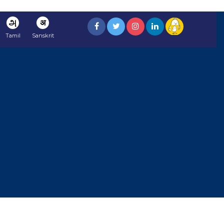
அ
अ
Tamil
Sanskrit