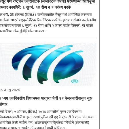
मैसूर येथे राष्ट्रीय एक्रोबॅटिक जिम्नॅस्टिक स्पर्धेत परभणीच्या खेळाडूंची
दमदार कामगिरी; ६ सुवर्ण, १४ रौप्य व २ कांस्य पदके
रभणी, 05 ऑगस्ट (हिं.स.)। कर्नाटकातील मैसूर येथे आयोजित करण्यात
आलेल्या राष्ट्रीय एक्रोबॅटिक जिम्नॅस्टिक स्पर्धेत महाराष्ट्र संघाने उल्लेखनीय
यश संपादन करत ६ सुवर्ण, १४ रौप्य आणि २ कांस्य पदके जिंकली. या यशात
परभणीच्या खेळाडूंनीही मोलाचा वाटा ..
05 Aug 2026
२०२७ एकदिवसीय विश्वचषक पात्रता फेरी २२ फेब्रुवारीपासून सुरू
होणार
नवी दिल्ली, ५ ऑगस्ट, (हिं.स.) २०२७ आयसीसी पुरुष एकदिवसीय
विश्वचषकासाठीची पात्रता स्पर्धा पुढील वर्षी २२ फेब्रुवारी ते २३ मार्च दरम्यान
आयोजित केली जाईल. पण, आंतरराष्ट्रीय क्रिकेट परिषदेने (आयसीसी)
अद्याप या पात्रता स्पर्धेसाठी यजमान देशाची अधिकृत ..