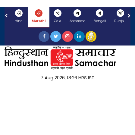
अ
अ
ଏ
অ
বা
ਅ
Hindi
Marathi
Odia
Assamese
Bengali
Punjabi
7 Aug 2026, 18:26 HRS IST