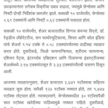
उघडल्यानंतर लगेचच विक्रीचा दबाव वाढला, ज्यामुळे सेन्सेक्स आणि
निफ्टी दोन्ही निर्देशांक कमजोर झाले. सकाळी १० वाजेपर्यंत, सेन्सेक्स
०.६१ टक्क्यांनी आणि निफ्टी ०.६२ टक्क्यांनी घसरला होता.
सकाळी १० वाजेपर्यंत, शेअर बाजारातील दिग्गज कंपन्या विप्रो, डॉ.
रेड्डीज लॅबोरेटरीज, सन फार्मास्युटिकल्स, सिप्ला आणि कोल इंडिया
यांचे शेअर्स १.१४ टक्के ते ०.५८ टक्क्यांपर्यंतच्या वाढीसह व्यवहार
करत होते. दुसरीकडे, जिओ फायनान्शियल, श्रीराम फायनान्स,
एशियन पेंट्स, इंटरग्लोब एव्हिएशन आणि रिलायन्स इंडस्ट्रीजच्या
शेअर्समध्ये २.९७ टक्क्यांपासून ते २.३३ टक्क्यांपर्यंतची घसरण दिसून
आली.
आजच्या व्यवहारानुसार, शेअर बाजारात २,६७१ स्टॉक्सचा सक्रिय
व्यवहार सुरू होता. यापैकी ९२४ स्टॉक्स नफ्यात होते, तर १,७४७
स्टॉक्स तोट्यात होते. त्याचप्रमाणे, सेन्सेक्समधील ३० स्टॉक्सपैकी
सात स्टॉक्स खरेदीच्या पाठिंब्यामुळे नफ्यात राहिले. दुसरीकडे,