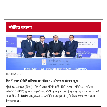
संबंधित बातम्या
07 Aug 2026
बिहारी लाल इंजिनिअरिंगचा आयपीओ १२ ऑगस्टला होणार खुला
मुंबई, 07 ऑगस्ट (हिं.स.) - बिहारी लाल इंजिनिअरिंग लिमिटेडचा ''इनिशिअल पब्लिक
ऑफरिंग'' (IPO) बुधवार, १२ ऑगस्ट रोजी खुला होणार आहे. गुंतवणूकदार १४ ऑगस्टपर्यंत
यासाठी बोली (bids) लावू शकतात. कंपनीने या इश्यूसाठी प्रति शेअर ₹२७१-२८५ असा
किंमत पट्टा ..