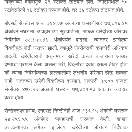
विक्रीच्या दबावामुळे २३ स्टॉक्स तोट्यात होते. निफ्टीमधील ५०
स्टॉक्सपैकी १६ स्टॉक्स नफ्यात होते, तर ३४ स्टॉक्स तोट्यात होते.
बीएसई सेन्सेक्स आज ३६४.२७ अंकांच्या घसरणीसह ७७,८१६.४५
अंकांवर उघडला. व्यवहाराच्या सुरुवातीला, माफक खरेदीच्या जोरावर
निर्देशांक ७७,८५०.४६ अंकांपर्यंत वाढला. त्यानंतर झालेल्या
विक्रीमुळे मोठी घसरण झाली, ज्यामुळे सेन्सेक्सची कमजोरी अधिकच
वाढली. खरेदीदारांनी अधूनमधून खरेदी करून बाजाराला आधार
देण्याचा प्रयत्न केला असला तरी, विक्रीचा दबाव इतका तीव्र होता
की त्याचा निर्देशांकाच्या हालचालीवर लक्षणीय परिणाम होऊ शकला
नाही. सततच्या खरेदी-विक्रीच्या दरम्यान, सकाळी १०:०० वाजता
सेन्सेक्स ४७९.१५ अंकांनी घसरून ७७,७०१.५७ अंकांवर व्यवहार
करत होता.
सेन्सेक्सप्रमाणेच, एनएसई निफ्टीनेही आज १३९.१५ अंकांनी घसरून
२४,२५९.५५ अंकांवर व्यवहाराची सुरुवात केली. बाजार
उघडल्यानंतर लगेचच झालेल्या खरेदीच्या जोरावर निर्देशांक