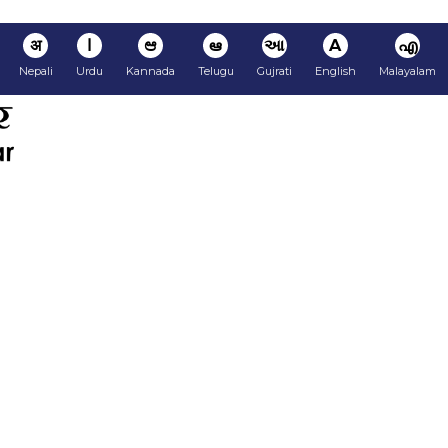
अ
ا
ಆ
ఆ
આ
A
എ
Nepali
Urdu
Kannada
Telugu
Gujrati
English
Malayalam