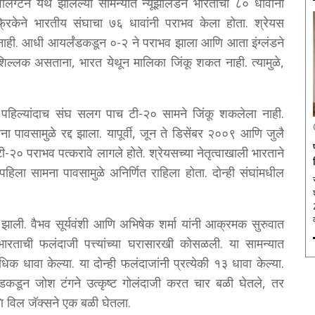
लिंग्टन येथे झालेल्या सामन्यात न्यूझीलंडने भारताचा ८० धावांनी
रिकेने भारतीय संघाचा ७६ धावांनी पराभव केला होता. श्रेयस
ा नाही. आधी आयर्लंडकडून ०-२ ने पराभव झाला आणि आता इंग्लंडने
िल्लक असताना, भारत येथून मालिका जिंकू शकत नाही. त्यामुळे,
 पहिल्यांदाच संघ सलग पाच टी-२० सामने जिंकू शकलेला नाही.
पावसामुळे रद्द झाला. यापूर्वी, जून ते डिसेंबर २००९ आणि जुलै
० पराभव पत्करावे लागले होते. श्रेयसच्या नेतृत्वाखाली भारताने
 पहिला सामना पावसामुळे अनिर्णित राहिला होता. दोन्ही संघांमधील
झाली. वैभव सूर्यवंशी आणि अभिषेक शर्मा यांनी आक्रमक सुरुवात
ताची फलंदाजी पत्त्यांच्या घरासारखी कोसळली. या सामन्यात
क धावा केल्या. या दोन्ही फलंदाजांनी प्रत्येकी १३ धावा केल्या.
ंडकडून जोश टंगने उत्कृष्ट गोलंदाजी करत चार बळी घेतले, तर
ि विल जॅक्सने एक बळी घेतला.