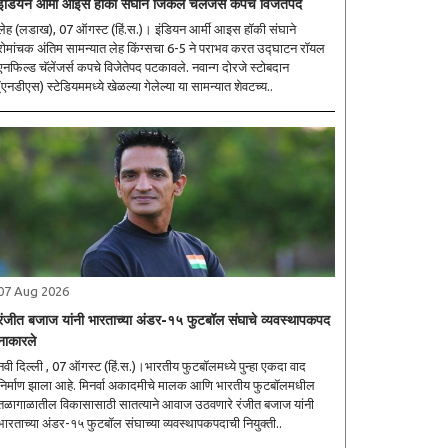
इंडियन आर्मी आइस हॉकी संघाने जिंकले चॅलेंजर्स कपचे विजेतेपद
लेह (लडाख), 07 ऑगस्ट (हिं.स.)। इंडियन आर्मी आइस हॉकी संघाने
रोमांचक अंतिम सामन्यात लेह किंग्सचा 6-5 ने पराभव करत उद्घाटन रॉयल
एनफिल्ड चॅलेंजर्स कपचे विजेतेपद पटकावले. नवान्ग दोरजे स्टोबदान
(एनडीएस) स्टेडियममध्ये खेळल्या गेलेल्या या सामन्यात शेवटच्य..
07 Aug 2026
रंजीत बजाज यांनी भारताच्या अंडर-१५ फुटबॉल संघाचे व्यवस्थापकपद
नाकारले
नवी दिल्ली , 07 ऑगस्ट (हिं.स.)।भारतीय फुटबॉलमध्ये पुन्हा एकदा वाद
निर्माण झाला आहे. मिनर्वा अकादमीचे मालक आणि भारतीय फुटबॉलमधील
तळागाळातील विकासासाठी सातत्याने आवाज उठवणारे रंजीत बजाज यांनी
भारताच्या अंडर-१५ फुटबॉल संघाच्या व्यवस्थापकपदाची नियुक्ती..