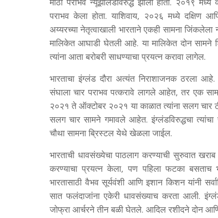
मोठा पराभव न्यूझीलंडविरुद्ध झाला होता. २०१९ मध्ये वे
पराभव केला होता. याशिवाय, २०२६ मध्ये दक्षिण आफ्
अय्यरच्या नेतृत्वाखाली भारताने एकही सामना जिंकलेल
मालिकेत आघाडी घेतली आहे. या मालिकेत दोन सामने श
त्यांना आता बरोबरी साधण्याचा प्रयत्न करावा लागेल.
भारताचा इंग्लंड दौरा अत्यंत निराशाजनक ठरला आहे.
संघाला चार पराभव पत्करावे लागले आहेत, तर एक सामना 
२०२१ ते ऑक्टोबर २०२१ या काळात त्यांना सलग चार टी-२
सलग चार सामने गमावले आहेत. इंग्लंडविरुद्धचा त्यांचा
चौथा सामना ब्रिस्टल येथे खेळला जाईल.
भारताची धावसंख्येचा पाठलाग करण्याची सुरुवात खराब 
करण्याचा प्रयत्न केला, पण पहिला फटका बसताच भार
भारतासाठी वैभव सूर्यवंशी आणि इशान किशन यांनी सर्वाधि
सात फलंदाजांना एकेरी धावसंख्याच करता आली. इंग्ल
जोफ्रा आर्चरने तीन बळी घेतले. आदिल रशीदने दोन आण