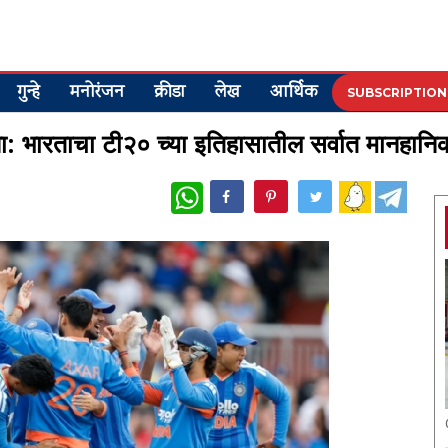
गुन्हे
मनोरंजन
क्रीडा
लेख
आर्थिक
SUBSCRIPTION
मना: भारताचा टी२० च्या इतिहासातील सर्वात मानहा
WhatsApp