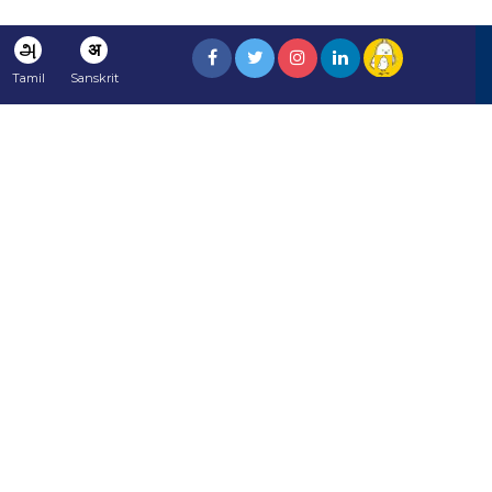
அ
अ
Tamil
Sanskrit