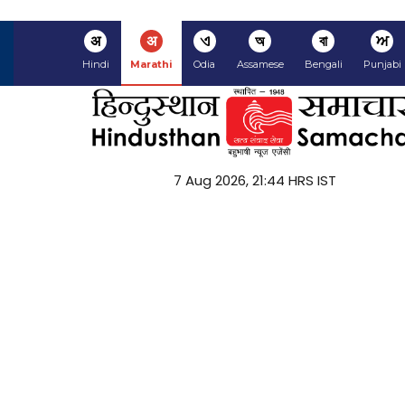
अ
अ
ଏ
অ
বা
ਅ
Hindi
Marathi
Odia
Assamese
Bengali
Punjabi
7 Aug 2026, 21:44 HRS IST