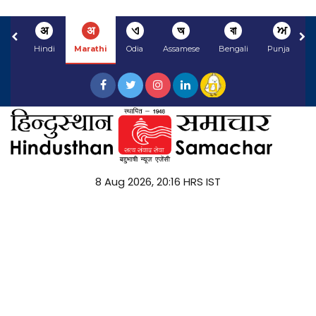
अ
अ
ଏ
অ
বা
ਅ
Hindi
Marathi
Odia
Assamese
Bengali
Punjabi
8 Aug 2026, 20:16 HRS IST