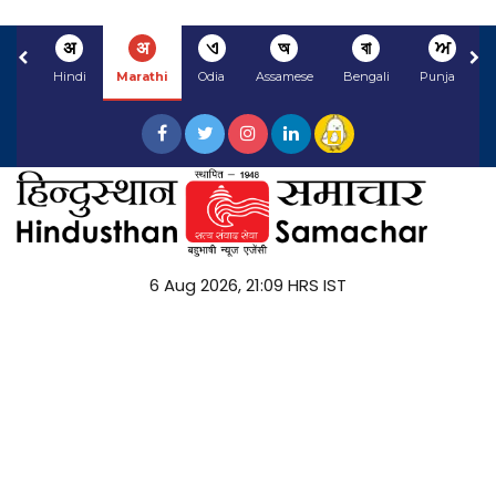
अ
अ
ଏ
অ
বা
ਅ
Hindi
Marathi
Odia
Assamese
Bengali
Punjabi
6 Aug 2026, 21:09 HRS IST