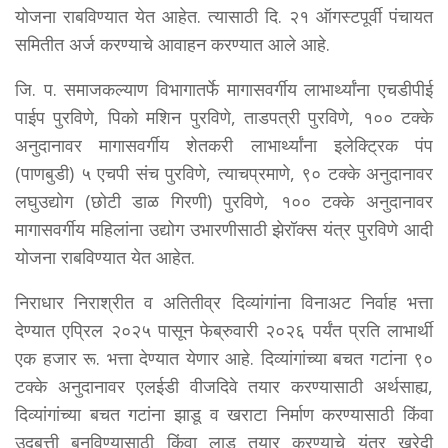
योजना राबविण्यात येत आहेत. त्यासाठी दि. २१ ऑगस्टपूर्वी पंचायत
समितीत अर्ज करण्याचे आवाहन करण्यात आले आहे.
जि. प. समाजकल्याण विभागातर्फे मागासवर्गीय लाभार्थ्यांना एचडीपीई
पाईप पुरविणे, पिको मशिन पुरविणे, ताडपत्री पुरविणे, १०० टक्के
अनुदानावर मागासवर्गीय शेतकरी लाभार्थ्यांना इलेक्ट्रिक पंप
(पाणबुडी) ५ एचपी संच पुरविणे, त्याचप्रमाणे, ९० टक्के अनुदानावर
लघुउद्योग (छोटी डाळ गिरणी) पुरविणे, १०० टक्के अनुदानावर
मागासवर्गीय महिलांना उद्योग उभारणीसाठी झेरॉक्स यंत्र पुरविणे आदी
योजना राबविण्यात येत आहेत.
निराधार निराश्रीत व अतितीव्र दिव्यांगांना विनाअट निर्वाह भत्ता
देण्यात एप्रिल २०२५ पासून फेब्रुवारी २०२६ पर्यंत प्रति लाभार्थी
एक हजार रू. भत्ता देण्यात येणार आहे. दिव्यांगांच्या बचत गटांना ९०
टक्के अनुदानावर एलईडी वीजदिवे तयार करण्यासाठी अर्थसाह्य,
दिव्यांगांच्या बचत गटांना झाडू व खराटा निर्माण करण्यासाठी किंवा
उदबत्ती बनविण्यासाठी किंवा लाडू तयार करण्याचे यंत्र खरेदी