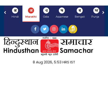
अ
अ
ଏ
অ
বা
ਅ
Hindi
Marathi
Odia
Assamese
Bengali
Punjabi
8 Aug 2026, 5:53 HRS IST