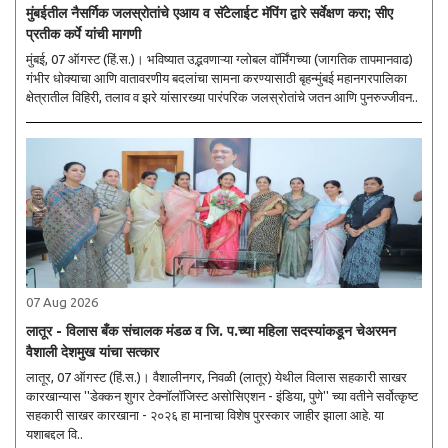
मुंबईतील नैसर्गिक जलस्रोतांचे एआय व सॅटेलाईट मॅपिंग द्वारे सर्वेक्षण करा; सीए
प्रतीक कर्पे यांची मागणी
मुंबई, 07 ऑगस्ट (हिं.स.)। भविष्यात उद्भवणाऱ्या ग्लोबल वॉर्मिंगच्या (जागतिक तापमानवाढ)
गंभीर धोक्याचा आणि वातावरणीय बदलांचा सामना करण्यासाठी बृहन्मुंबई महानगरपालिका
क्षेत्रातील विहिरी, तलाव व झरे यांसारख्या पारंपरिक जलस्रोतांचे जतन आणि पुनरुज्जीवन..
07 Aug 2026
लातूर - विलास बँक संचालक मंडळ व जि. प.च्या महिला सदस्यांकडून चेअरमन
वैशाली देशमुख यांचा सत्कार
लातूर, 07 ऑगस्ट (हिं.स.)। वैशालीनगर, निवळी (लातूर) येथील विलास सहकारी साखर
कारखान्यास ''डेक्कन शुगर टेक्नॉलॉजिस्ट असोसिएशन - इंडिया, पुणे'' च्या वतीने सर्वोत्कृष्ट
सहकारी साखर कारखाना - २०२६ हा मानाचा विशेष पुरस्कार जाहीर झाला आहे. या
यशाबद्दल वि..