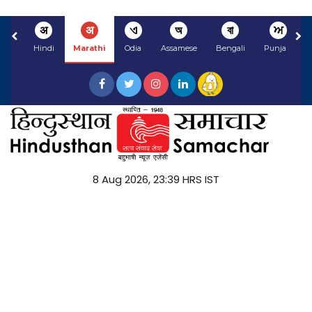
अ
अ
ଏ
অ
বা
ਅ
Hindi
Marathi
Odia
Assamese
Bengali
Punjabi
8 Aug 2026, 23:39 HRS IST