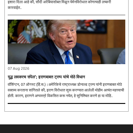
इशारा दिला आहे की, सौदी अरेबियासोबत मिळून येमेनविरोधात कोणत्याही लष्करी
कारवाईत..
07 Aug 2026
युद्ध लवकरच संपेल’; इराणबाबत ट्रम्प यांचे मोठे विधान
वॉशिंग्टन, 07 ऑगस्ट (हिं.स.)।अमेरिकेचे राष्ट्राध्यक्ष डोनाल्ड ट्रम्प यांनी इराणबाबत मोठे
वक्तव्य करताना सांगितले की, इराण विरोधात सुरू करण्यात आलेली मोहीम अत्यंत महत्त्वाची
होती. कारण, इराणने अण्वस्त्रे विकसित करू नयेत, हे सुनिश्चित करणे हा या मोहि..