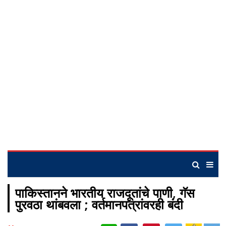
पाकिस्तानने भारतीय राजदूतांचे पाणी, गॅस
पुरवठा थांबवला ; वर्तमानपत्रांवरही बंदी