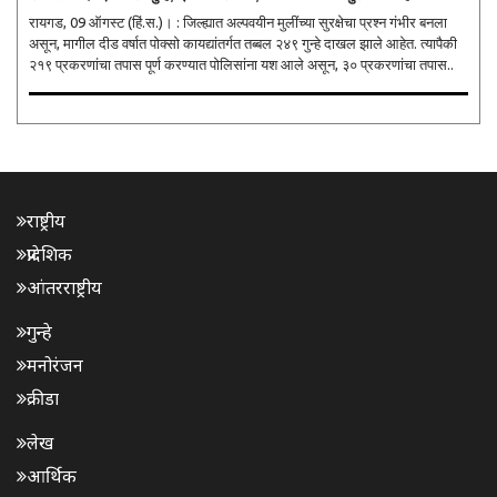
रायगड, 09 ऑगस्ट (हिं.स.)। : जिल्ह्यात अल्पवयीन मुलींच्या सुरक्षेचा प्रश्न गंभीर बनला
असून, मागील दीड वर्षात पोक्सो कायद्यांतर्गत तब्बल २४९ गुन्हे दाखल झाले आहेत. त्यापैकी
२१९ प्रकरणांचा तपास पूर्ण करण्यात पोलिसांना यश आले असून, ३० प्रकरणांचा तपास..
राष्ट्रीय
प्रादेशिक
आंतरराष्ट्रीय
गुन्हे
मनोरंजन
क्रीडा
लेख
आर्थिक