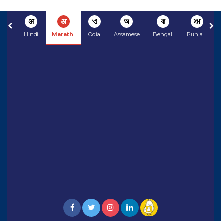
अ
अ
ଏ
অ
বা
ਅ
Hindi
Marathi
Odia
Assamese
Bengali
Punjabi