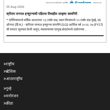
05 Aug 2026
श्रीराम जनरल इन्शुरन्सची पहिल्या तिमाहीत उत्कृष्ट कामगिरी
* प्रीमियममध्ये वार्षिक आधारावर २३ टक्के वाढ; वाहन विम्यामध्ये २५ टक्के वाढ मुंबई, 05
ऑगस्ट (हिं.स.) - श्रीराम जनरल इन्शुरन्स कंपनीने (SGI) आर्थिक वर्ष २०२६-२७ (FY27)
ची दमदार सुरुवात केली असून, व्यवसायाच्या प्रमुख क्षेत्रांमध्ये उद्योगाच्या ..
राष्ट्रीय
प्रादेशिक
आंतरराष्ट्रीय
गुन्हे
मनोरंजन
क्रीडा