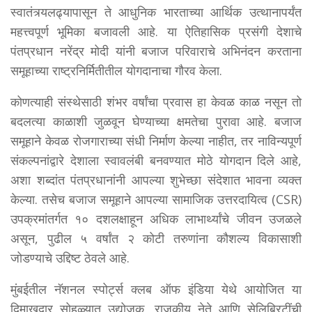
स्वातंत्र्यलढ्यापासून ते आधुनिक भारताच्या आर्थिक उत्थानापर्यंत
महत्त्वपूर्ण भूमिका बजावली आहे. या ऐतिहासिक प्रसंगी देशाचे
पंतप्रधान नरेंद्र मोदी यांनी बजाज परिवाराचे अभिनंदन करताना
समूहाच्या राष्ट्रनिर्मितीतील योगदानाचा गौरव केला.
कोणत्याही संस्थेसाठी शंभर वर्षांचा प्रवास हा केवळ काळ नसून तो
बदलत्या काळाशी जुळवून घेण्याच्या क्षमतेचा पुरावा आहे. बजाज
समूहाने केवळ रोजगाराच्या संधी निर्माण केल्या नाहीत, तर नाविन्यपूर्ण
संकल्पनांद्वारे देशाला स्वावलंबी बनवण्यात मोठे योगदान दिले आहे,
अशा शब्दांत पंतप्रधानांनी आपल्या शुभेच्छा संदेशात भावना व्यक्त
केल्या. तसेच बजाज समूहाने आपल्या सामाजिक उत्तरदायित्व (CSR)
उपक्रमांतर्गत १० दशलक्षाहून अधिक लाभार्थ्यांचे जीवन उजळले
असून, पुढील ५ वर्षांत २ कोटी तरुणांना कौशल्य विकासाशी
जोडण्याचे उद्दिष्ट ठेवले आहे.
मुंबईतील नॅशनल स्पोर्ट्स क्लब ऑफ इंडिया येथे आयोजित या
दिमाखदार सोहळ्यात उद्योजक, राजकीय नेते आणि सेलिब्रिटींची