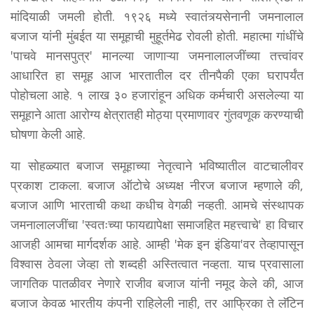
मांदियाळी जमली होती. १९२६ मध्ये स्वातंत्र्यसेनानी जमनालाल
बजाज यांनी मुंबईत या समूहाची मुहूर्तमेढ रोवली होती. महात्मा गांधींचे
'पाचवे मानसपुत्र' मानल्या जाणाऱ्या जमनालालजींच्या तत्त्वांवर
आधारित हा समूह आज भारतातील दर तीनपैकी एका घरापर्यंत
पोहोचला आहे. १ लाख ३० हजारांहून अधिक कर्मचारी असलेल्या या
समूहाने आता आरोग्य क्षेत्रातही मोठ्या प्रमाणावर गुंतवणूक करण्याची
घोषणा केली आहे.
या सोहळ्यात बजाज समूहाच्या नेतृत्वाने भविष्यातील वाटचालीवर
प्रकाश टाकला. बजाज ऑटोचे अध्यक्ष नीरज बजाज म्हणाले की,
बजाज आणि भारताची कथा कधीच वेगळी नव्हती. आमचे संस्थापक
जमनालालजींचा 'स्वतःच्या फायद्यापेक्षा समाजहित महत्त्वाचे' हा विचार
आजही आमचा मार्गदर्शक आहे. आम्ही 'मेक इन इंडिया'वर तेव्हापासून
विश्वास ठेवला जेव्हा तो शब्दही अस्तित्वात नव्हता. याच प्रवासाला
जागतिक पातळीवर नेणारे राजीव बजाज यांनी नमूद केले की, आज
बजाज केवळ भारतीय कंपनी राहिलेली नाही, तर आफ्रिका ते लॅटिन