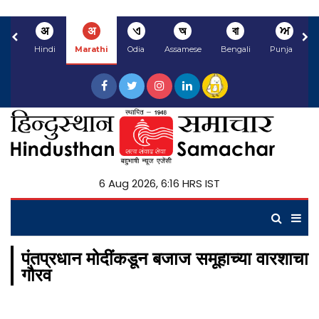
अ
अ
ଏ
অ
বা
ਅ
Hindi
Marathi
Odia
Assamese
Bengali
Punjabi
6 Aug 2026, 6:16 HRS IST
पंतप्रधान मोदींकडून बजाज समूहाच्या वारशाचा
गौरव