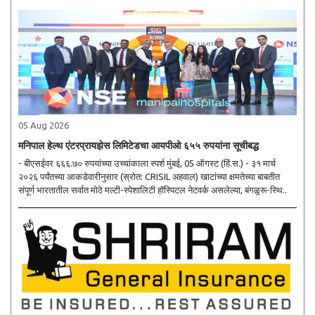
05 Aug 2026
मनिपाल हेल्थ एंटरप्रायझेस लिमिटेडचा आयपीओ ६५५ रुपयांना सूचीबद्ध
- बीएसईवर ६६६.७० रुपयांच्या उच्चांकाला स्पर्श मुंबई, 05 ऑगस्ट (हिं.स.) - ३१ मार्च
२०२६ पर्यंतच्या आकडेवारीनुसार (स्रोत: CRISIL अहवाल) खाटांच्या क्षमतेच्या बाबतीत
संपूर्ण भारतातील सर्वात मोठे मल्टी-स्पेशालिटी हॉस्पिटल नेटवर्क असलेल्या, बंगळुरू-स्थि..