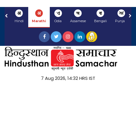
अ
अ
ଏ
অ
বা
ਅ
Hindi
Marathi
Odia
Assamese
Bengali
Punjabi
7 Aug 2026, 14:32 HRS IST