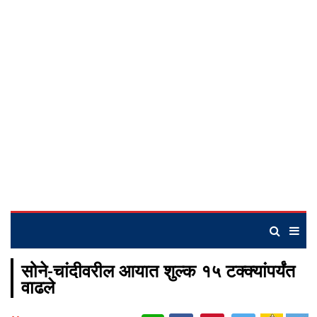
सोने-चांदीवरील आयात शुल्क १५ टक्क्यांपर्यंत
वाढले