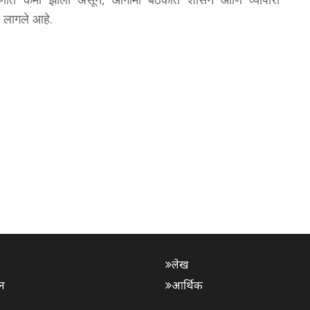
्ष लागले आहे.
लेख
न
आर्थिक