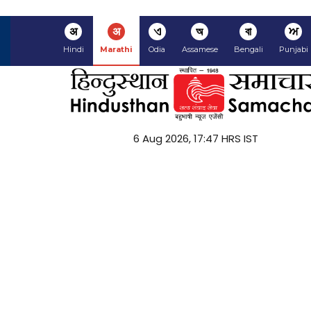
अ
अ
ଏ
অ
বা
ਅ
Hindi
Marathi
Odia
Assamese
Bengali
Punjabi
6 Aug 2026, 17:47 HRS IST