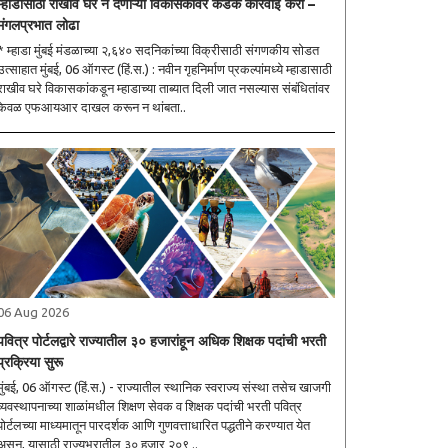
म्हाडासाठी राखीव घरे न देणाऱ्या विकासकांवर कडक कारवाई करा –
मंगलप्रभात लोढा
* म्हाडा मुंबई मंडळाच्या २,६४० सदनिकांच्या विक्रीसाठी संगणकीय सोडत
हात मुंबई, 06 ऑगस्ट (हिं.स.) : नवीन गृहनिर्माण प्रकल्पांमध्ये म्हाडासाठी
राखीव घरे विकासकांकडून म्हाडाच्या ताब्यात दिली जात नसल्यास संबंधितांवर
केवळ एफआयआर दाखल करून न थांबता..
06 Aug 2026
पवित्र पोर्टलद्वारे राज्यातील ३० हजारांहून अधिक शिक्षक पदांची भरती
प्रक्रिया सुरू
मुंबई, 06 ऑगस्ट (हिं.स.) - राज्यातील स्थानिक स्वराज्य संस्था तसेच खाजगी
व्यवस्थापनाच्या शाळांमधील शिक्षण सेवक व शिक्षक पदांची भरती पवित्र
पोर्टलच्या माध्यमातून पारदर्शक आणि गुणवत्ताधारित पद्धतीने करण्यात येत
असून, यासाठी राज्यभरातील ३० हजार २०९ ..