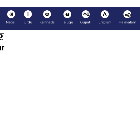
अ
ا
ಆ
ఆ
આ
A
എ
Nepali
Urdu
Kannada
Telugu
Gujrati
English
Malayalam