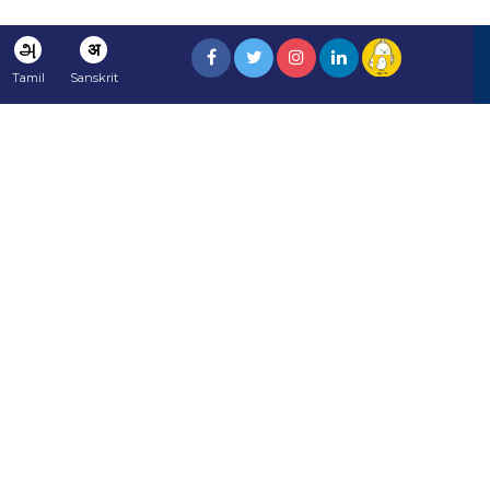
அ
अ
Tamil
Sanskrit