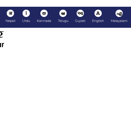
अ
ا
ಆ
ఆ
આ
A
എ
Nepali
Urdu
Kannada
Telugu
Gujrati
English
Malayalam