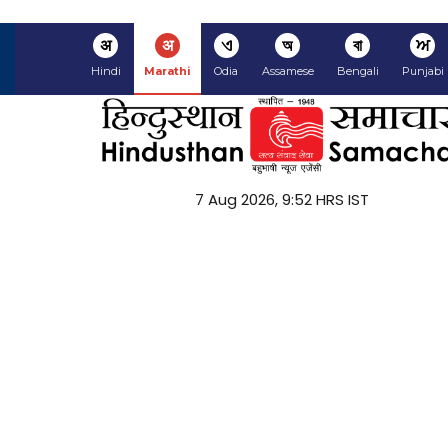
अ
अ
ଏ
অ
বা
ਅ
Hindi
Marathi
Odia
Assamese
Bengali
Punjabi
7 Aug 2026, 9:52 HRS IST