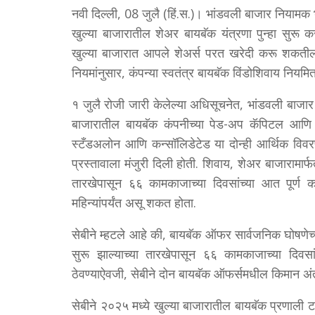
नवी दिल्ली, 08 जुलै (हिं.स.)। भांडवली बाजार नियामक 
खुल्या बाजारातील शेअर बायबॅक यंत्रणा पुन्हा सुरू
खुल्या बाजारात आपले शेअर्स परत खरेदी करू शकतील.
नियमांनुसार, कंपन्या स्वतंत्र बायबॅक विंडोशिवाय नियमि
१ जुलै रोजी जारी केलेल्या अधिसूचनेत, भांडवली बाजार 
बाजारातील बायबॅक कंपनीच्या पेड-अप कॅपिटल आणि फ्
स्टँडअलोन आणि कन्सॉलिडेटेड या दोन्ही आर्थिक विवरण
प्रस्तावाला मंजुरी दिली होती. शिवाय, शेअर बाजारामार
तारखेपासून ६६ कामकाजाच्या दिवसांच्या आत पूर्ण 
महिन्यांपर्यंत असू शकत होता.
सेबीने म्हटले आहे की, बायबॅक ऑफर सार्वजनिक घोषणेच
सुरू झाल्याच्या तारखेपासून ६६ कामकाजाच्या दिवसा
ठेवण्याऐवजी, सेबीने दोन बायबॅक ऑफर्समधील किमान अंत
सेबीने २०२५ मध्ये खुल्या बाजारातील बायबॅक प्रणाली टप्