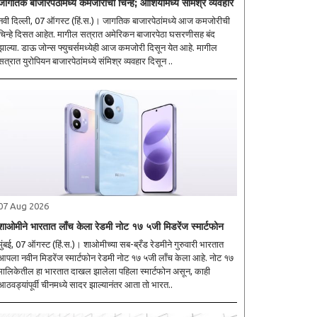
जागतिक बाजारपेठांमध्ये कमजोरीची चिन्हे; आशियामध्ये संमिश्र व्यवहार
नवी दिल्ली, 07 ऑगस्ट (हिं.स.)। जागतिक बाजारपेठांमध्ये आज कमजोरीची
चिन्हे दिसत आहेत. मागील सत्रात अमेरिकन बाजारपेठा घसरणीसह बंद
झाल्या. डाऊ जोन्स फ्युचर्समध्येही आज कमजोरी दिसून येत आहे. मागील
सत्रात युरोपियन बाजारपेठांमध्ये संमिश्र व्यवहार दिसून ..
07 Aug 2026
शाओमीने भारतात लाँच केला रेडमी नोट १७ ५जी मिडरेंज स्मार्टफोन
मुंबई, 07 ऑगस्ट (हिं.स.)। शाओमीच्या सब-ब्रँड रेडमीने गुरुवारी भारतात
आपला नवीन मिडरेंज स्मार्टफोन रेडमी नोट १७ ५जी लाँच केला आहे. नोट १७
मालिकेतील हा भारतात दाखल झालेला पहिला स्मार्टफोन असून, काही
आठवड्यांपूर्वी चीनमध्ये सादर झाल्यानंतर आता तो भारत..