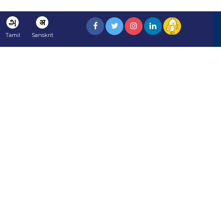
அ
अ
Tamil
Sanskrit