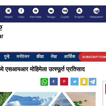
अ
ا
ಆ
ఆ
આ
A
എ
Nepali
Urdu
Kannada
Telugu
Gujrati
English
Malayalam
गुन्हे
मनोरंजन
क्रीडा
लेख
आर्थिक
SUBSCRIPTION
्ये एसआयआर मोहिमेला उत्स्फूर्त प्रतिसाद
WhatsApp