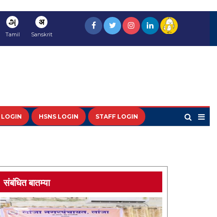
அ
अ
Tamil
Sanskrit
 LOGIN
HSNS LOGIN
STAFF LOGIN
संबंधित बातम्या