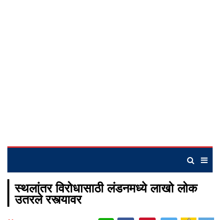
स्थलांतर विरोधासाठी लंडनमध्ये लाखो लोक
उतरले रस्त्यावर