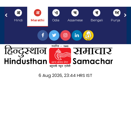
अ
अ
ଏ
অ
বা
ਅ
Hindi
Marathi
Odia
Assamese
Bengali
Punjabi
6 Aug 2026, 23:45 HRS IST