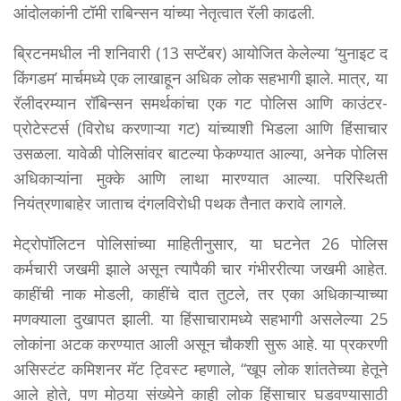
आंदोलकांनी टॉमी राबिन्सन यांच्या नेतृत्वात रॅली काढली.
ब्रिटनमधील नी शनिवारी (13 सप्टेंबर) आयोजित केलेल्या ‘युनाइट द
किंगडम’ मार्चमध्ये एक लाखाहून अधिक लोक सहभागी झाले. मात्र, या
रॅलीदरम्यान रॉबिन्सन समर्थकांचा एक गट पोलिस आणि काउंटर-
प्रोटेस्टर्स (विरोध करणाऱ्या गट) यांच्याशी भिडला आणि हिंसाचार
उसळला. यावेळी पोलिसांवर बाटल्या फेकण्यात आल्या, अनेक पोलिस
अधिकाऱ्यांना मुक्के आणि लाथा मारण्यात आल्या. परिस्थिती
नियंत्रणाबाहेर जाताच दंगलविरोधी पथक तैनात करावे लागले.
मेट्रोपॉलिटन पोलिसांच्या माहितीनुसार, या घटनेत 26 पोलिस
कर्मचारी जखमी झाले असून त्यापैकी चार गंभीररीत्या जखमी आहेत.
काहींची नाक मोडली, काहींचे दात तुटले, तर एका अधिकाऱ्याच्या
मणक्याला दुखापत झाली. या हिंसाचारामध्ये सहभागी असलेल्या 25
लोकांना अटक करण्यात आली असून चौकशी सुरू आहे. या प्रकरणी
असिस्टंट कमिशनर मॅट ट्विस्ट म्हणाले, “खूप लोक शांततेच्या हेतूने
आले होते, पण मोठ्या संख्येने काही लोक हिंसाचार घडवण्यासाठी