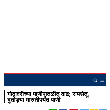
गोदावरीच्या पाणीपातळीत वाढ; रामसेतू,
दुतोंड्या मारुतीपर्यंत पाणी