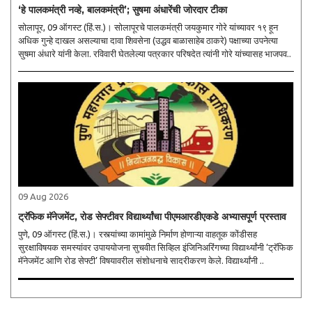
‘हे पालकमंत्री नव्हे, बालकमंत्री’; सुषमा अंधारेंची जोरदार टीका
सोलापूर, 09 ऑगस्ट (हिं.स.)। सोलापूरचे पालकमंत्री जयकुमार गोरे यांच्यावर १९ हून
अधिक गुन्हे दाखल असल्याचा दावा शिवसेना (उद्धव बाळासाहेब ठाकरे) पक्षाच्या उपनेत्या
सुषमा अंधारे यांनी केला. रविवारी घेतलेल्या पत्रकार परिषदेत त्यांनी गोरे यांच्यासह भाजपव..
09 Aug 2026
ट्रॅफिक मॅनेजमेंट, रोड सेफ्टीवर विद्यार्थ्यांचा पीएमआरडीएकडे अभ्यासपूर्ण प्रस्ताव
पुणे, 09 ऑगस्ट (हिं.स.)। रस्त्यांच्या कामांमुळे निर्माण होणाऱ्या वाहतूक कोंडीसह
सुरक्षाविषयक समस्यांवर उपाययोजना सुचवीत सिव्हिल इंजिनिअरिंगच्या विद्यार्थ्यांनी ‘ट्रॅफिक
मॅनेजमेंट आणि रोड सेफ्टी’ विषयावरील संशोधनाचे सादरीकरण केले. विद्यार्थ्यांनी ..