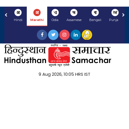
अ
अ
ଏ
অ
বা
ਅ
Hindi
Marathi
Odia
Assamese
Bengali
Punjabi
9 Aug 2026, 10:05 HRS IST