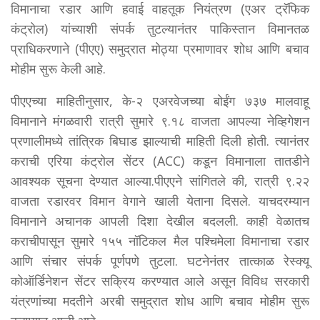
विमानाचा रडार आणि हवाई वाहतूक नियंत्रण (एअर ट्रॅफिक
कंट्रोल) यांच्याशी संपर्क तुटल्यानंतर पाकिस्तान विमानतळ
प्राधिकरणाने (पीएए) समुद्रात मोठ्या प्रमाणावर शोध आणि बचाव
मोहीम सुरू केली आहे.
पीएएच्या माहितीनुसार, के-२ एअरवेजच्या बोईंग ७३७ मालवाहू
विमानाने मंगळवारी रात्री सुमारे ९.१८ वाजता आपल्या नेव्हिगेशन
प्रणालीमध्ये तांत्रिक बिघाड झाल्याची माहिती दिली होती. त्यानंतर
कराची एरिया कंट्रोल सेंटर (ACC) कडून विमानाला तातडीने
आवश्यक सूचना देण्यात आल्या.पीएएने सांगितले की, रात्री ९.२२
वाजता रडारवर विमान वेगाने खाली येताना दिसले. याचदरम्यान
विमानाने अचानक आपली दिशा देखील बदलली. काही वेळातच
कराचीपासून सुमारे १५५ नॉटिकल मैल पश्चिमेला विमानाचा रडार
आणि संचार संपर्क पूर्णपणे तुटला. घटनेनंतर तात्काळ रेस्क्यू
कोऑर्डिनेशन सेंटर सक्रिय करण्यात आले असून विविध सरकारी
यंत्रणांच्या मदतीने अरबी समुद्रात शोध आणि बचाव मोहीम सुरू