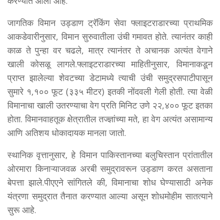
करण्यात आली आहे.
जागतिक विमान उड्डाण ट्रॅकिंग सेवा फ्लाइटराडारच्या प्राथमिक
आकडेवारीनुसार, विमान सुरुवातीला उंची गमावत होते. त्यानंतर काही
काळ ते पुन्हा वर चढले, मात्र त्यानंतर ते अचानक अत्यंत वेगाने
खाली कोसळू लागले.फ्लाइटराडारच्या माहितीनुसार, विमानाकडून
प्राप्त झालेल्या शेवटच्या डेटामध्ये त्याची उंची समुद्रसपाटीपासून
सुमारे १,१०० फूट (३३५ मीटर) इतकी नोंदवली गेली होती. त्या वेळी
विमानाचा खाली उतरण्याचा वेग प्रति मिनिट उणे २२,४०० फूट इतका
होता. विमानवाहतूक क्षेत्रातील तज्ज्ञांच्या मते, हा वेग अत्यंत असामान्य
आणि अतिशय धोकादायक मानला जातो.
स्थानिक वृत्तानुसार, हे विमान पाकिस्तानच्या बलुचिस्तान प्रांतातील
ओरमारा किनाऱ्याजवळ अरबी समुद्रावरून उड्डाण करत असताना
बेपत्ता झाले.पीएएने सांगितले की, विमानाचा शोध घेण्यासाठी अनेक
यंत्रणा समुद्रात तैनात करण्यात आल्या असून शोधमोहीम सातत्याने
सुरू आहे.