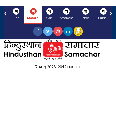
अ
अ
ଏ
অ
বা
ਅ
Hindi
Marathi
Odia
Assamese
Bengali
Punjabi
7 Aug 2026, 20:12 HRS IST