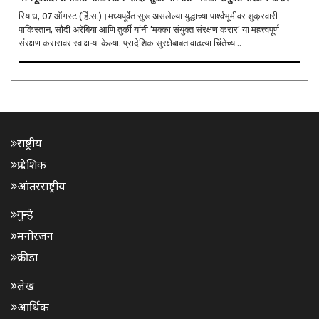
रियाध, 07 ऑगस्ट (हिं.स.)।मध्यपूर्वेत सुरू असलेल्या युद्धाच्या पार्श्वभूमीवर शुक्रवारी
पाकिस्तान, सौदी अरेबिया आणि तुर्की यांनी ‘मक्का संयुक्त संरक्षण करार’ या महत्त्वपूर्ण
संरक्षण करारावर स्वाक्षऱ्या केल्या. प्रादेशिक सुरक्षेबाबत वाढत्या चिंतेच्या..
राष्ट्रीय
प्रादेशिक
आंतरराष्ट्रीय
गुन्हे
मनोरंजन
क्रीडा
लेख
आर्थिक